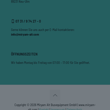
89231 Neu-Ulm
07 31 / 9 74 27 – 0
Gerne können Sie uns auch per E-Mail kontaktieren:
info@miryam-alt.com
ÖFFNUNGSZEITEN
Wir haben Montag bis Freitag von 07:00 – 17:00 für Sie geöffnet.
Copyright © 2026 Miryam Alt Busequipment GmbH | www.miryam-
alt.com |
Kontakt
|
Impressum
|
Datenschutz