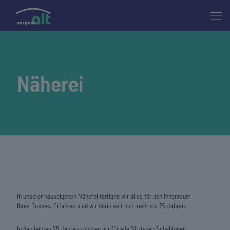
Näherei
In unserer hauseigenen Näherei fertigen wir alles für den Innenraum
Ihres Busses. Erfahren sind wir darin seit nun mehr als 25 Jahren.
In den letzten 25 Jahren konnten wir für alle Sitztypen Schablonen