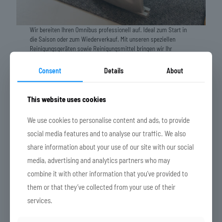
Wir bereiten Ihren Omnibus professionell auf. Ideal zum Start in
die Saison oder zum Wiederverkauf. Mit unseren speziellen
Reinigungsgeräten sowie Reinigungsmittel bringen wir Ihr
Fahrzeug zum Glänzen und einen frischen Duft in Ihre Polster.
Consent
Details
About
Durch unsere jahrelange Erfahrung bringen wir Ihre Sitze und
Seitenwände wieder in ihren alten Glanz zurück. Wir reinigen Ihre
Sitze mittels
Sprühextraktionsgerät
und dem richtigen und
This website uses cookies
hochwertigen
Reinigungsmittel.
We use cookies to personalise content and ads, to provide
Unsere Dienstleistungen:
social media features and to analyse our traffic. We also
Nassreinigung der Sitzflächen und Imprägnieren,
share information about your use of our site with our social
Teppichen, Bordwände und Handgepäckablage
media, advertising and analytics partners who may
Reinigung von Kopflatzen und Gardinen in der
Waschmaschine
combine it with other information that you’ve provided to
Grundreinigung von PVC Böden und Versiegelung
them or that they’ve collected from your use of their
Innenreinigung: WC, Küche, Cockpit, Kühlschränke,
services.
Plastikverkleidungen