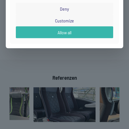
Entfernen von Folie mit anschließendem Polieren des
Lacks
Deny
Gerne runden wir einen sauberen Bus mit neuen Fußmatten oder
Customize
Kopflatzen/Kopfschoner sowie farblich abgestimmten
Gardinen/Schals ab.
Allow all
Referenzen